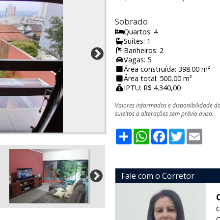
Sobrado
Quartos: 4
Suítes: 1
Banheiros: 2
Vagas: 5
Área construída: 398.00 m²
Área total: 500,00 m²
IPTU: R$ 4.340,00
Valores informados e disponibilidade d
sujeitos a alterações sem prévio aviso.
Share
WhatsApp
Facebook
Twitter
Emai
Fale com o Corretor
C