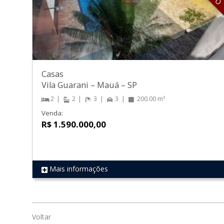
Casas
Vila Guarani
–
Mauá
–
SP
2
2
3
3
200.00 m²
Venda:
R$ 1.590.000,00
Mais informações
REF 117
Voltar