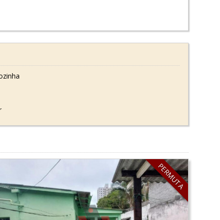
ozinha
r
PERMUTA