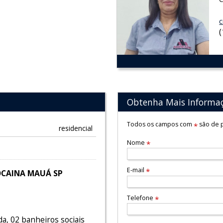
c
Obtenha Mais Informa
Todos os campos com
são de p
*
residencial
Nome
*
E-mail
*
OCAINA MAUÁ SP
Telefone
*
a, 02 banheiros sociais