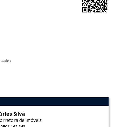
o imóvel
l
Cirles Silva
corretora de imóveis
RECI: 165.643