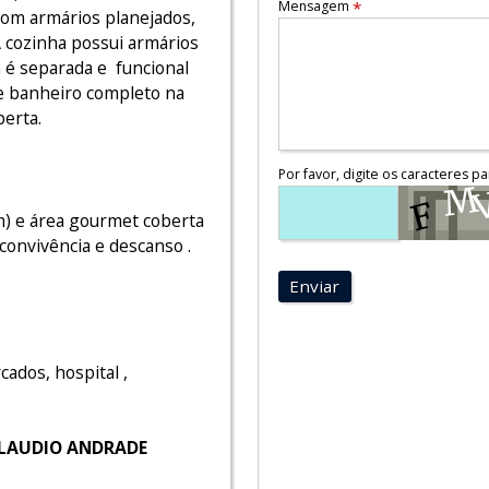
Mensagem
*
 com armários planejados,
A cozinha possui armários
 é separada e funcional
 e banheiro completo na
berta.
Por favor, digite os caracteres pa
m) e área gourmet coberta
onvivência e descanso .
Enviar
ados, hospital ,
CLAUDIO ANDRADE