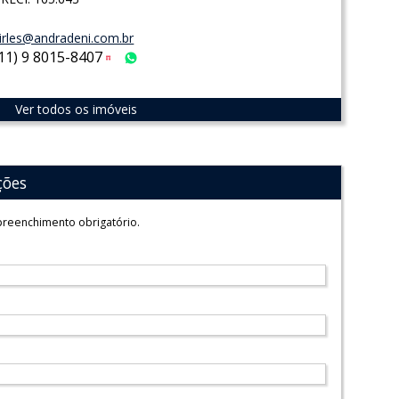
irles@andradeni.com.br
(11) 9 8015-8407
Tim
WhatsApp
Ver todos os imóveis
ções
reenchimento obrigatório.