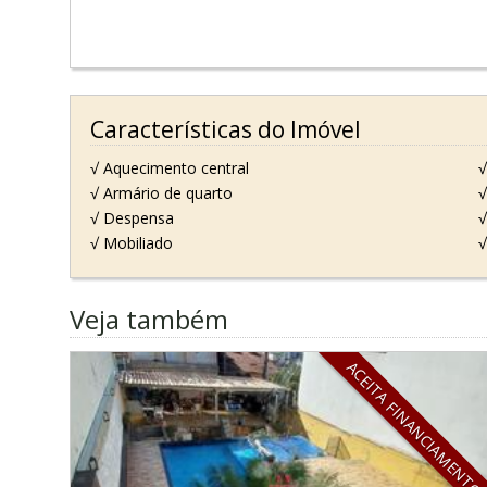
Características do Imóvel
√ Aquecimento central
√
√ Armário de quarto
√
√ Despensa
√
√ Mobiliado
√
Veja também
ACEITA FINANCIAMENT