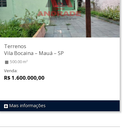
Terrenos
Vila Bocaina
–
Mauá
–
SP
500.00 m²
Venda:
R$ 1.600.000,00
Mais informações
REF 139