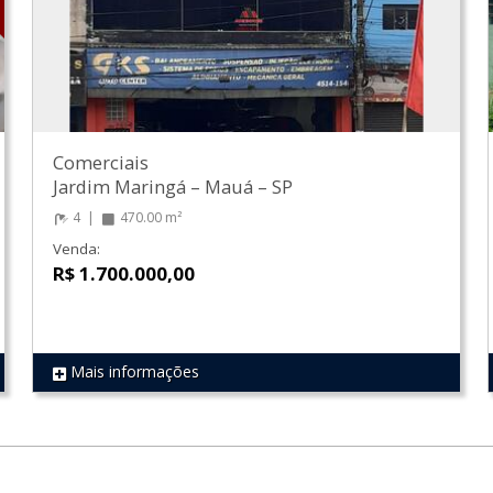
Comerciais
Jardim Maringá
–
Mauá
–
SP
4
470.00 m²
Venda:
R$ 1.700.000,00
Mais informações
REF 135