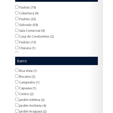
Padrão (79)
Cobertura (9)
Padrão (32)
Sobrado (59)
Sala Comercial (9)
Casa de Condomínio (2)
Padrão (13)
Chácara (1)
Prédio Inteiro (1)
Casa de Vila (3)
Bairro
Padrão (6)
Boa Vista (1)
Sobrado de Condomínio (7)
Bocaina (2)
Salão (10)
Campestre (1)
Prédio (6)
Capuava (1)
Assobradada (2)
Centro (2)
Jardim Adelina (2)
Jardim Anchieta (4)
Jardim Araguaia (2)