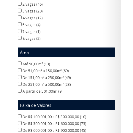
Jardim Santista (1)
2 vagas (46)
Jardim Santo Alberto (3)
3 vagas (20)
Jardim Suarão (1)
4 vagas (12)
Jardim São João (1)
5 vagas (4)
Jardim São Judas (1)
7 vagas (1)
Jardim Sônia Maria (2)
8 vagas (2)
Jardim Zaira (8)
Loteamento Industrial Coral (1)
Área
Matriz (7)
Parque Alvorada (5)
Até 50,00m² (13)
Parque Capuava (1)
De 51,00m² a 150,00m² (69)
Parque São Vicente (32)
De 151,00m² a 250,00m² (49)
Parque das Américas (6)
De 251,00m² a 500,00m² (23)
Pastoril (3)
A partir de 501,00m² (9)
Ponte Seca (1)
Recanto Vital Brasil (1)
Faixa de Valores
Represa (1)
De R$ 100.001,00 a R$ 300.000,00 (10)
Somma (1)
De R$ 300.001,00 a R$ 600.000,00 (73)
Suíssa (2)
De R$ 600.001,00 a R$ 900.000,00 (45)
Vila Assis Brasil (9)