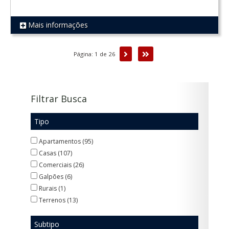
Mais informações
REF 560
Próxima
Última
Página: 1 de 26
Filtrar Busca
Tipo
Apartamentos (95)
Casas (107)
Comerciais (26)
Galpões (6)
Rurais (1)
Terrenos (13)
Subtipo