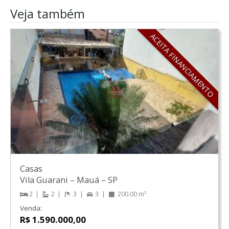
Veja também
ACEITA FINANCIAMENTO
Casas
Vila Guarani
–
Mauá
–
SP
2
2
3
3
200.00 m²
Venda:
R$ 1.590.000,00