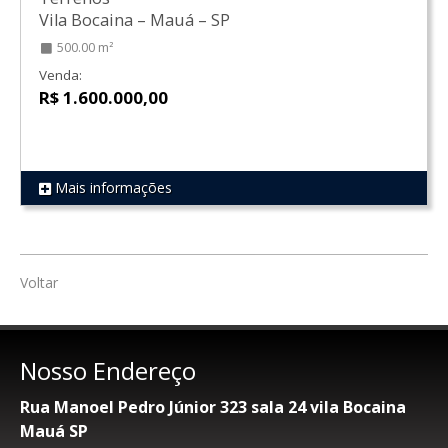
Vila Bocaina
–
Mauá
–
SP
500.00 m²
Venda:
R$ 1.600.000,00
Mais informações
REF 139
Voltar
Nosso Endereço
Rua Manoel Pedro Júnior 323 sala 24 vila Bocaina
Mauá SP