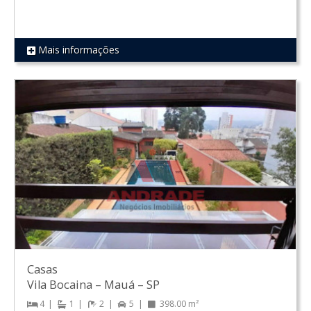
Mais informações
REF 117
Casas
Vila Bocaina
–
Mauá
–
SP
4
1
2
5
398.00 m²