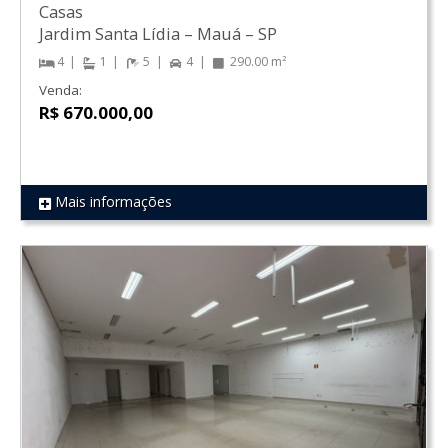
Casas
Jardim Santa Lídia
–
Mauá
–
SP
4
1
5
4
290.00 m²
Venda:
R$ 670.000,00
Mais informações
REF 214