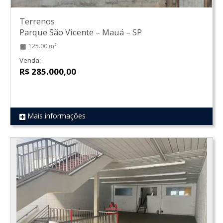
Terrenos
Parque São Vicente
–
Mauá
–
SP
125.00 m²
Venda:
R$ 285.000,00
Mais informações
REF 566