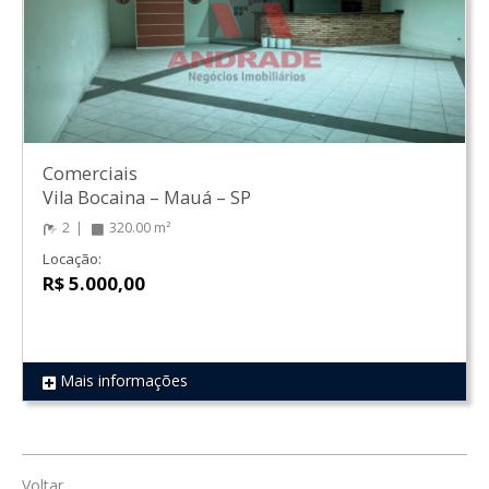
Comerciais
Vila Bocaina
–
Mauá
–
SP
2
320.00 m²
Locação:
R$ 5.000,00
Mais informações
REF 222
Voltar