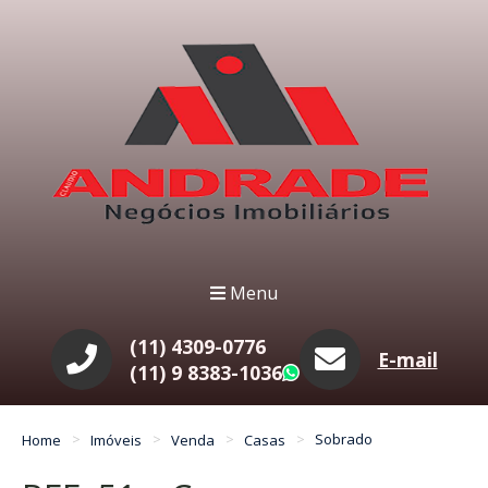
Menu
(11) 4309-0776
E-mail
(11) 9 8383-1036
WhatsApp
Home
Imóveis
Venda
Casas
Sobrado