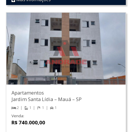
REF 8
Apartamentos
Jardim Santa Lídia
–
Mauá
–
SP
2
1
1
1
Venda:
R$ 740.000,00