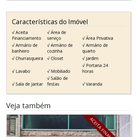
Características do Imóvel
√ Aceita
√ Área de
Financiamento
serviço
√ Área Privativa
√ Armário de
√ Armário de
√ Armário de
banheiro
cozinha
quarto
√ Churrasqueira
√ Closet
√ Jardim
√ Portaria 24
√ Lavabo
√ Mobiliado
horas
√ Salão de
√ Sala de Jantar
festas
√ Varanda
Veja também
ACEITA FINANCIAMENTO