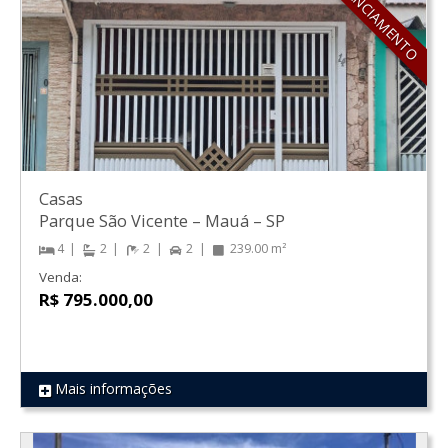
Casas
Parque São Vicente
–
Mauá
–
SP
4
2
2
2
239.00 m²
Venda:
R$ 795.000,00
Mais informações
REF 331