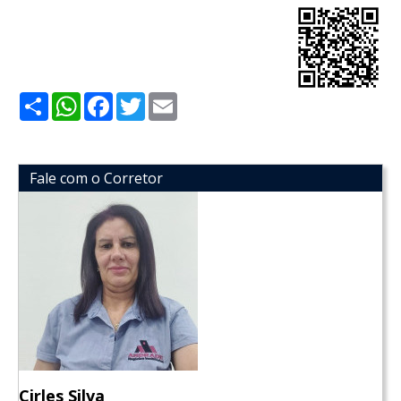
Share
WhatsApp
Facebook
Twitter
Email
Fale com o Corretor
Cirles Silva