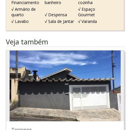
Financiamento
banheiro
cozinha
√ Armário de
√ Espaço
quarto
√ Despensa
Gourmet
√ Lavabo
√ Sala de Jantar
√ Varanda
Veja também
Terrenos