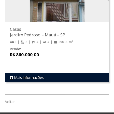
Casas
Jardim Pedroso
–
Mauá
–
SP
2
2
4
4
250.00 m²
Venda:
R$ 860.000,00
Mais informações
REF 15
Voltar