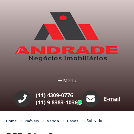
Menu
(11) 4309-0776
E-mail
(11) 9 8383-1036
WhatsApp
Home
Imóveis
Venda
Casas
Sobrado