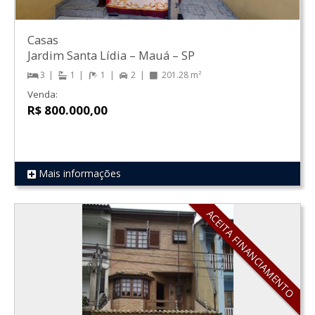
Casas
Jardim Santa Lídia
–
Mauá
–
SP
3
1
1
2
201.28 m²
Venda:
R$ 800.000,00
Mais informações
REF 309
ACEITA FINANCIAMENTO