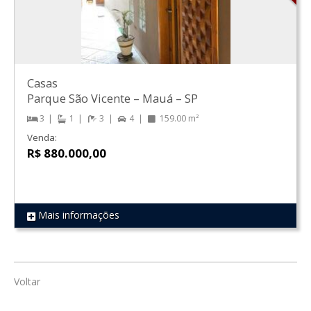
Casas
Parque São Vicente
–
Mauá
–
SP
3
1
3
4
159.00 m²
Venda:
R$ 880.000,00
Mais informações
REF 81
Voltar