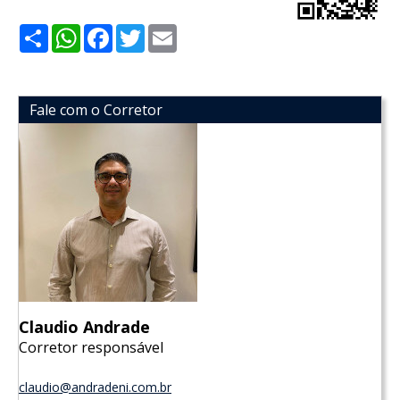
Share
WhatsApp
Facebook
Twitter
Email
Fale com o Corretor
Claudio Andrade
Corretor responsável
claudio@andradeni.com.br