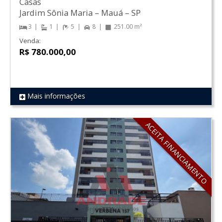
Casas
Jardim Sônia Maria
–
Mauá
–
SP
3
1
5
8
251.00 m²
Venda:
R$ 780.000,00
Mais informações
REF 51
ACEITA FINANCIAMENTO