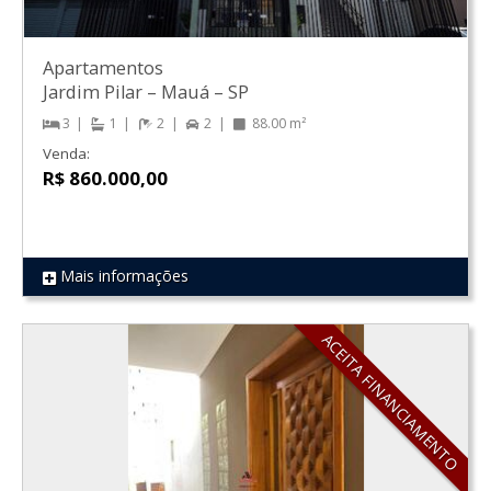
Apartamentos
Jardim Pilar
–
Mauá
–
SP
3
1
2
2
88.00 m²
Venda:
R$ 860.000,00
Mais informações
REF 648
ACEITA FINANCIAMENTO