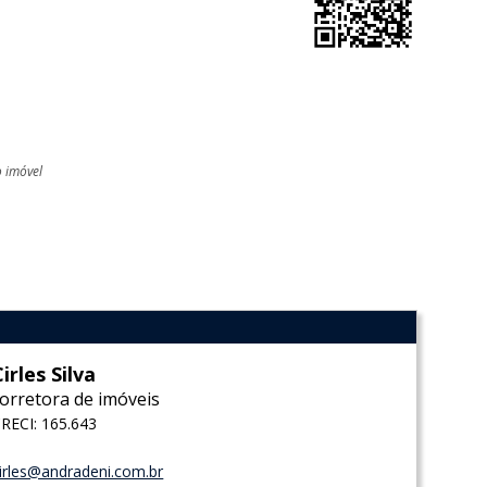
o imóvel
l
Cirles Silva
corretora de imóveis
RECI: 165.643
irles@andradeni.com.br