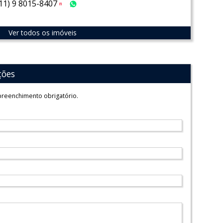
(11) 9 8015-8407
Tim
WhatsApp
Ver todos os imóveis
ções
reenchimento obrigatório.