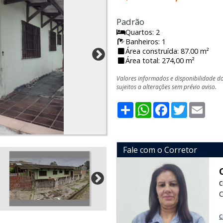
Padrão
Quartos: 2
Banheiros: 1
Área construída: 87.00 m²
Área total: 274,00 m²
Valores informados e disponibilidade d
sujeitos a alterações sem prévio aviso.
Share
WhatsApp
Facebook
Twitter
Emai
Fale com o Corretor
C
c