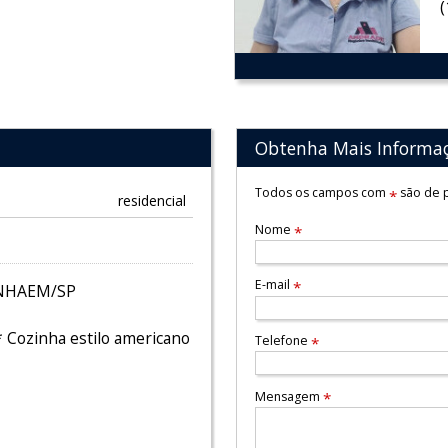
Obtenha Mais Informa
Todos os campos com
são de p
*
residencial
Nome
*
E-mail
*
ANHAEM/SP
* Cozinha estilo americano
Telefone
*
Mensagem
*