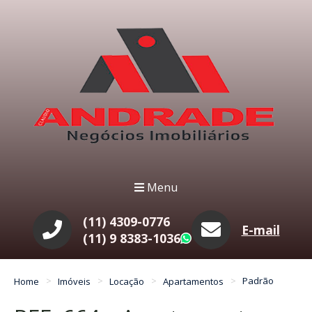
Menu
(11) 4309-0776
E-mail
(11) 9 8383-1036
WhatsApp
Home
Imóveis
Locação
Apartamentos
Padrão