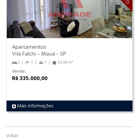
Apartamentos
Vila Falchi
–
Mauá
–
SP
2
1
1
52.00 m²
Venda:
R$ 335.000,00
Mais informações
REF 550
Voltar