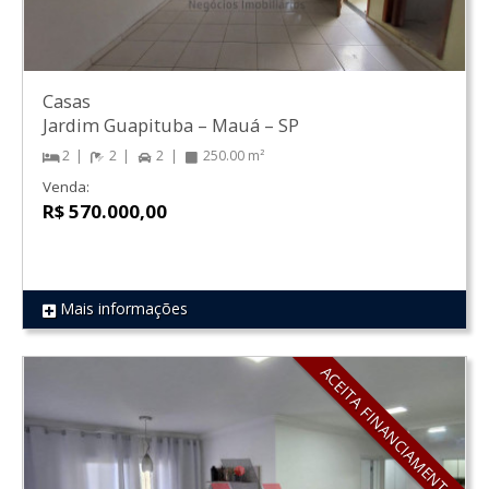
Casas
Jardim Guapituba
–
Mauá
–
SP
2
2
2
250.00 m²
Venda:
R$ 570.000,00
Mais informações
REF 617
ACEITA FINANCIAMENTO