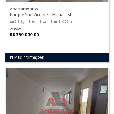
Apartamentos
Parque São Vicente
–
Mauá
–
SP
2
1
1
1
110.00 m²
Venda:
R$ 350.000,00
Mais informações
REF 343