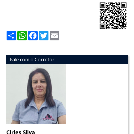
Share
WhatsApp
Facebook
Twitter
Email
Fale com o Corretor
Cirles Silva