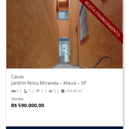
ACEITA FINANCIAMENTO
Casas
Jardim Nilza Miranda
–
Mauá
–
SP
3
1
3
2
204.88 m²
Venda:
R$ 590.000,00