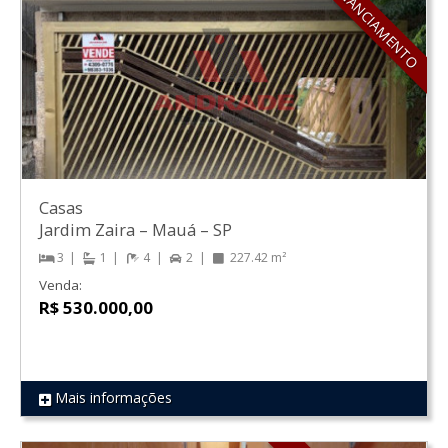
ACEITA FINANCIAMENTO
Casas
Jardim Zaira
–
Mauá
–
SP
3
1
4
2
227.42 m²
Venda:
R$ 530.000,00
Mais informações
REF 47