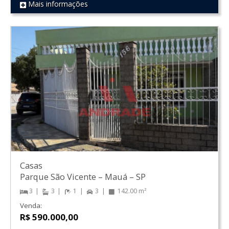
Mais informações
REF 453
Casas
Parque São Vicente
–
Mauá
–
SP
3
3
1
3
142.00 m²
Venda:
R$ 590.000,00