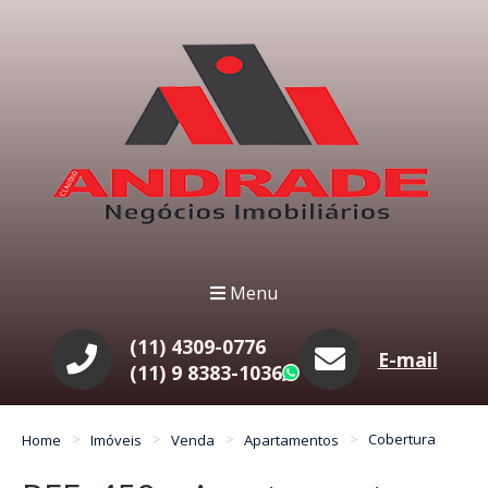
Menu
(11) 4309-0776
E-mail
(11) 9 8383-1036
WhatsApp
Home
Imóveis
Venda
Apartamentos
Cobertura