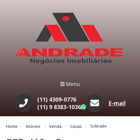
Menu
(11) 4309-0776
E-mail
(11) 9 8383-1036
WhatsApp
Home
Imóveis
Venda
Casas
Sobrado