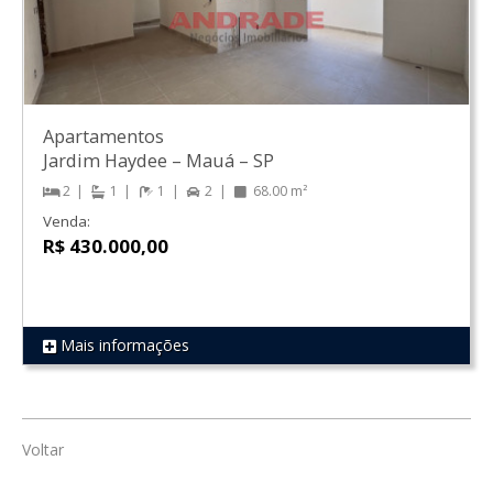
Apartamentos
Jardim Haydee
–
Mauá
–
SP
2
1
1
2
68.00 m²
Venda:
R$ 430.000,00
Mais informações
REF 104
Voltar