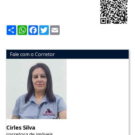
Share
WhatsApp
Facebook
Twitter
Email
Fale com o Corretor
Cirles Silva
corretora de imóveis