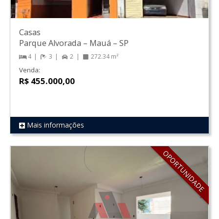
Casas
Parque Alvorada
–
Mauá
–
SP
4
3
2
272.34 m²
Venda:
R$ 455.000,00
Mais informações
REF 549
OPORTUNIDADE