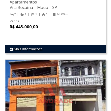
Apartamentos
Vila Bocaina
–
Mauá
–
SP
2
1
1
1
64.00 m²
Venda:
R$ 445.000,00
Mais informações
REF 637