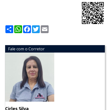
Share
WhatsApp
Facebook
Twitter
Email
Fale com o Corretor
Cirles Silva