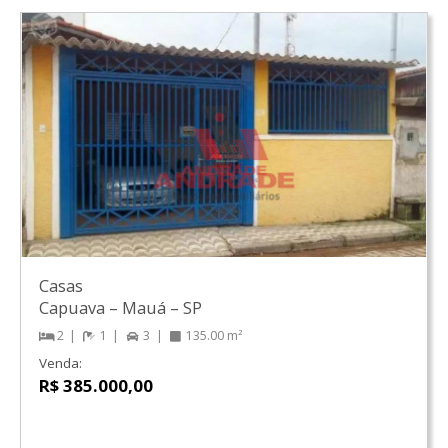
Casas
Capuava
–
Mauá
–
SP
2
1
3
135.00 m²
Venda:
R$ 385.000,00