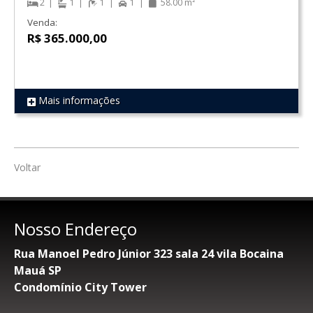
2
1
1
1
58.00 m²
Venda:
R$ 365.000,00
Mais informações
REF 728
Voltar
Nosso Endereço
Rua Manoel Pedro Júnior 323 sala 24 vila Bocaina
Mauá SP
Condomínio City Tower