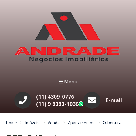
Menu
(11) 4309-0776
E-mail
(11) 9 8383-1036
WhatsApp
Home
Imóveis
Venda
Apartamentos
Cobertura