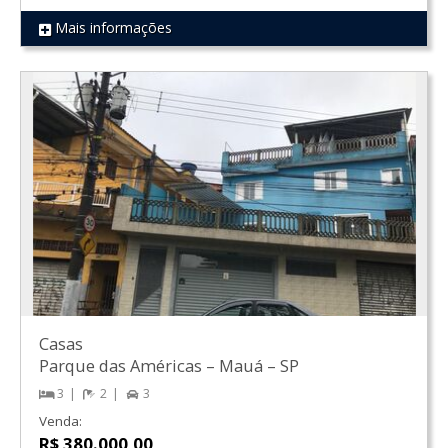
Mais informações
REF 114
Casas
Parque das Américas
–
Mauá
–
SP
3
2
3
Venda:
R$ 380.000,00