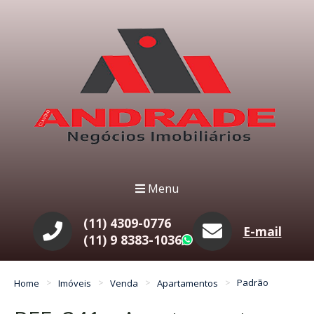
Menu
(11) 4309-0776
E-mail
(11) 9 8383-1036
WhatsApp
Home
Imóveis
Venda
Apartamentos
Padrão