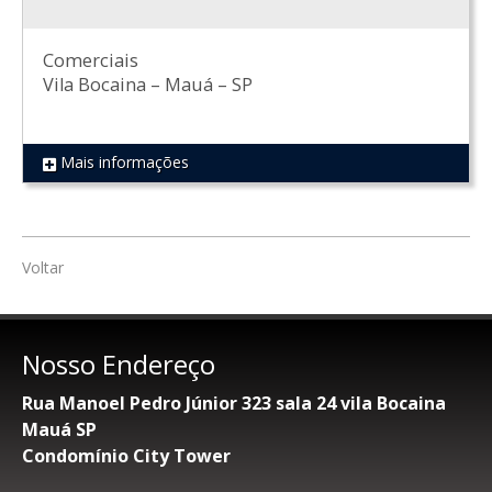
Comerciais
Vila Bocaina
–
Mauá
–
SP
Mais informações
REF 590
Voltar
Nosso Endereço
Rua Manoel Pedro Júnior 323 sala 24 vila Bocaina
Mauá SP
Condomínio City Tower