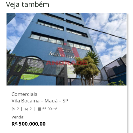
Veja também
Comerciais
Vila Bocaina
–
Mauá
–
SP
2
2
55.00 m²
Venda:
R$ 500.000,00