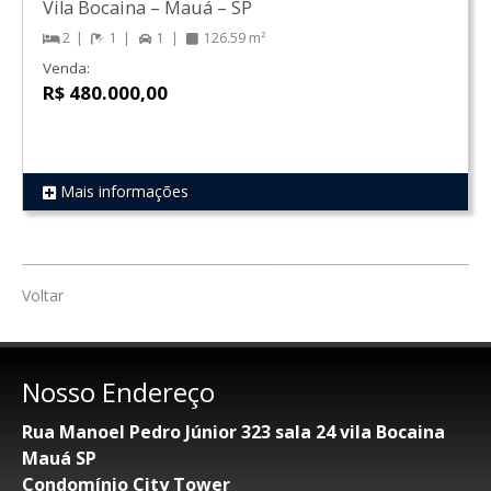
Vila Bocaina
–
Mauá
–
SP
2
1
1
126.59 m²
Venda:
R$ 480.000,00
Mais informações
REF 580
Voltar
Nosso Endereço
Rua Manoel Pedro Júnior 323 sala 24 vila Bocaina
Mauá SP
Condomínio City Tower