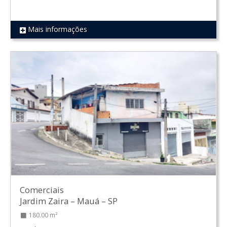
Mais informações
REF 721
Comerciais
Jardim Zaira
–
Mauá
–
SP
180.00 m²