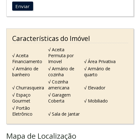
Enviar
Características do Imóvel
√ Aceita
√ Aceita
Permuta por
Financiamento
Imovel
√ Área Privativa
√ Armário de
√ Armário de
√ Armário de
banheiro
cozinha
quarto
√ Cozinha
√ Churrasqueira
americana
√ Elevador
√ Espaço
√ Garagem
Gourmet
Coberta
√ Mobiliado
√ Portão
Eletrônico
√ Sala de Jantar
Mapa de Localização