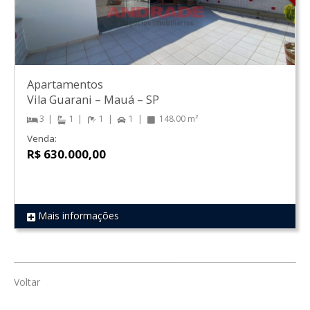
Apartamentos
Vila Guarani
–
Mauá
–
SP
3
1
1
1
148.00 m²
Venda:
R$ 630.000,00
Mais informações
REF 415
Voltar