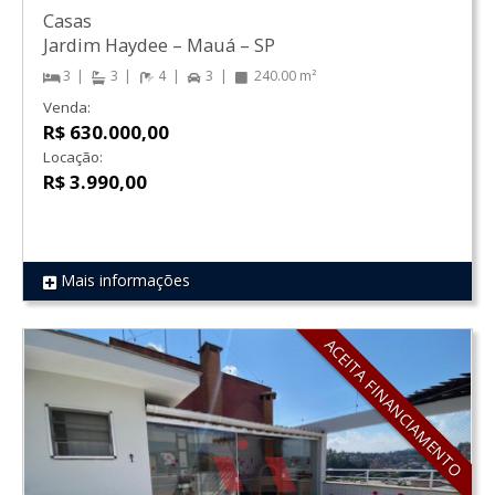
Casas
Jardim Haydee
–
Mauá
–
SP
3
3
4
3
240.00 m²
Venda:
R$ 630.000,00
Locação:
R$ 3.990,00
Mais informações
REF 669
ACEITA FINANCIAMENTO