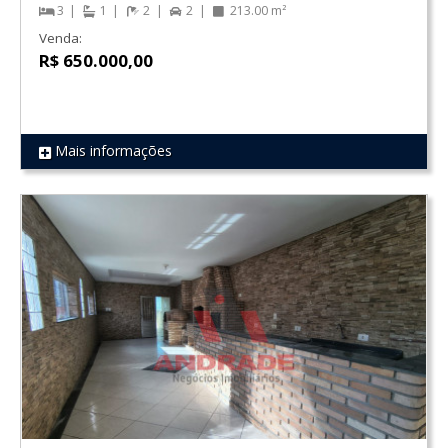
3
1
2
2
213.00 m²
Venda:
R$ 650.000,00
Mais informações
REF 435