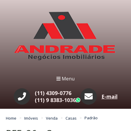
Menu
(11) 4309-0776
E-mail
(11) 9 8383-1036
WhatsApp
Home
Imóveis
Venda
Casas
Padrão